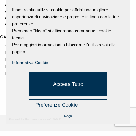
ANNO 2011
Il nostro sito utilizza cookie per offrirti una migliore
ANNO 2010
esperienza di navigazione e proposte in linea con le tue
ANNO 2009
ANNO 2008
preferenze.
Premendo "Nega" si attiveranno comunque i cookie
CATEGORIES
tecnici.
Per maggiori informazioni o bloccarne l'utilizzo vai alla
GALLERY
pagina.
MOSTRE E EVENTI
NEWS
Informativa Cookie
PROGETTI SOSTENUTI
RASSEGNA STAMPA
VIDEO
Accetta Tutto
Preferenze Cookie
Nega
Powered by Hi-Cookie v.master-15076cf1