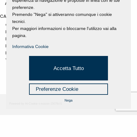
esperienza di navigazione e proposte in linea con le tue
ANNO 2008
preferenze.
Premendo "Nega" si attiveranno comunque i cookie
CATEGORIES
tecnici.
GALLERY
Per maggiori informazioni o bloccarne l'utilizzo vai alla
MOSTRE E EVENTI
pagina.
NEWS
PROGETTI SOSTENUTI
Informativa Cookie
RASSEGNA STAMPA
VIDEO
Accetta Tutto
Preferenze Cookie
Nega
Powered by Hi-Cookie v.master-15076cf1
Fondazione Dino Zoli
Cookie Policy
viale Bologna 288, Forlì
Privacy Policy