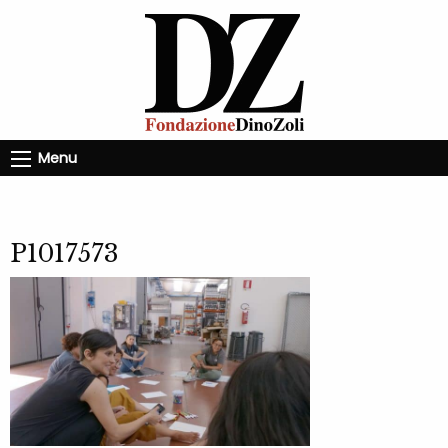
Menu
P1017573