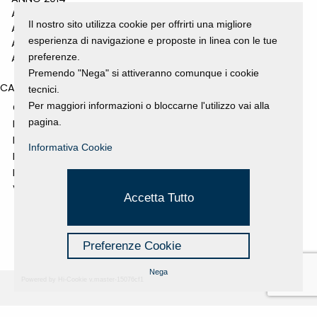
ANNO 2011
Il nostro sito utilizza cookie per offrirti una migliore
ANNO 2010
esperienza di navigazione e proposte in linea con le tue
ANNO 2009
ANNO 2008
preferenze.
Premendo "Nega" si attiveranno comunque i cookie
CATEGORIES
tecnici.
Per maggiori informazioni o bloccarne l'utilizzo vai alla
GALLERY
pagina.
MOSTRE E EVENTI
NEWS
Informativa Cookie
PROGETTI SOSTENUTI
RASSEGNA STAMPA
VIDEO
Accetta Tutto
Preferenze Cookie
Nega
Powered by Hi-Cookie v.master-15076cf1