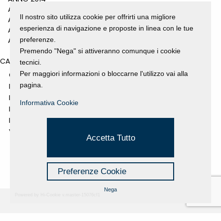
ANNO 2011
Il nostro sito utilizza cookie per offrirti una migliore
ANNO 2010
esperienza di navigazione e proposte in linea con le tue
ANNO 2009
ANNO 2008
preferenze.
Premendo "Nega" si attiveranno comunque i cookie
CATEGORIES
tecnici.
Per maggiori informazioni o bloccarne l'utilizzo vai alla
GALLERY
pagina.
MOSTRE E EVENTI
NEWS
Informativa Cookie
PROGETTI SOSTENUTI
RASSEGNA STAMPA
VIDEO
Accetta Tutto
Preferenze Cookie
Nega
Powered by Hi-Cookie v.master-15076cf1