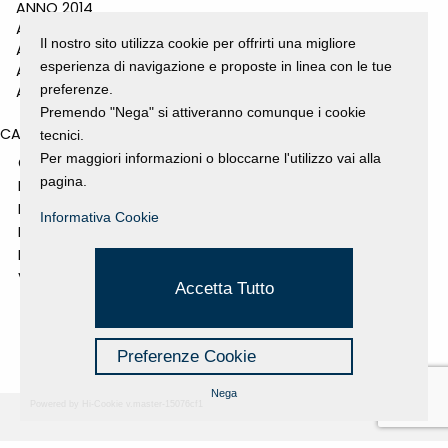
ANNO 2014
ANNO 2011
Il nostro sito utilizza cookie per offrirti una migliore
ANNO 2010
esperienza di navigazione e proposte in linea con le tue
ANNO 2009
preferenze.
ANNO 2008
Premendo "Nega" si attiveranno comunque i cookie
CATEGORIES
tecnici.
Per maggiori informazioni o bloccarne l'utilizzo vai alla
GALLERY
pagina.
MOSTRE E EVENTI
NEWS
Informativa Cookie
PROGETTI SOSTENUTI
RASSEGNA STAMPA
VIDEO
Accetta Tutto
Preferenze Cookie
Nega
Powered by Hi-Cookie v.master-15076cf1