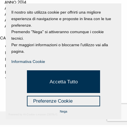
ANNO 2014
ANNO 2011
Il nostro sito utilizza cookie per offrirti una migliore
ANNO 2010
esperienza di navigazione e proposte in linea con le tue
ANNO 2009
preferenze.
ANNO 2008
Premendo "Nega" si attiveranno comunque i cookie
CATEGORIES
tecnici.
Per maggiori informazioni o bloccarne l'utilizzo vai alla
GALLERY
pagina.
MOSTRE E EVENTI
NEWS
Informativa Cookie
PROGETTI SOSTENUTI
RASSEGNA STAMPA
VIDEO
Accetta Tutto
Preferenze Cookie
Nega
Powered by Hi-Cookie v.master-15076cf1