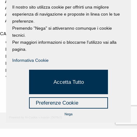
ANNO 2011
Il nostro sito utilizza cookie per offrirti una migliore
ANNO 2010
ANNO 2009
esperienza di navigazione e proposte in linea con le tue
ANNO 2008
preferenze.
Premendo "Nega" si attiveranno comunque i cookie
CATEGORIES
tecnici.
GALLERY
Per maggiori informazioni o bloccarne l'utilizzo vai alla
MOSTRE E EVENTI
pagina.
NEWS
Informativa Cookie
PROGETTI SOSTENUTI
RASSEGNA STAMPA
VIDEO
Accetta Tutto
Preferenze Cookie
Nega
Powered by Hi-Cookie v.master-15076cf1