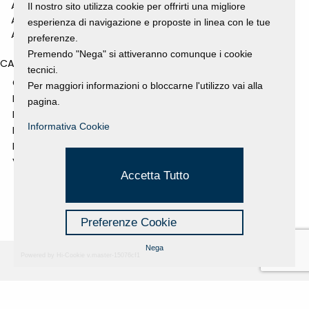
ANNO 2010
Il nostro sito utilizza cookie per offrirti una migliore
ANNO 2009
esperienza di navigazione e proposte in linea con le tue
ANNO 2008
preferenze.
Premendo "Nega" si attiveranno comunque i cookie
CATEGORIES
tecnici.
GALLERY
Per maggiori informazioni o bloccarne l'utilizzo vai alla
MOSTRE E EVENTI
pagina.
NEWS
Informativa Cookie
PROGETTI SOSTENUTI
RASSEGNA STAMPA
VIDEO
Accetta Tutto
Preferenze Cookie
Nega
Powered by Hi-Cookie v.master-15076cf1
Fondazione Dino Zoli