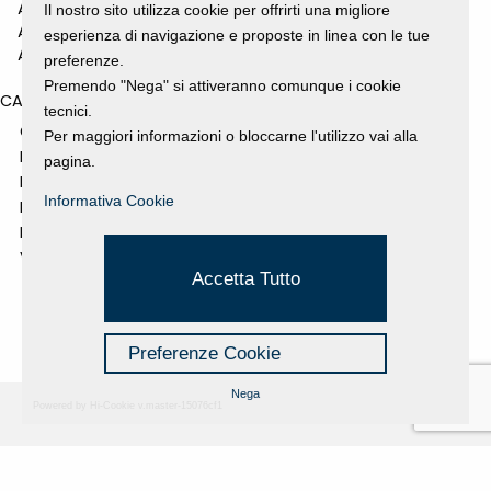
ANNO 2010
Il nostro sito utilizza cookie per offrirti una migliore
ANNO 2009
esperienza di navigazione e proposte in linea con le tue
ANNO 2008
preferenze.
Premendo "Nega" si attiveranno comunque i cookie
CATEGORIES
tecnici.
GALLERY
Per maggiori informazioni o bloccarne l'utilizzo vai alla
MOSTRE E EVENTI
pagina.
NEWS
Informativa Cookie
PROGETTI SOSTENUTI
RASSEGNA STAMPA
VIDEO
Accetta Tutto
Preferenze Cookie
Nega
Powered by Hi-Cookie v.master-15076cf1
Fondazione Dino Zoli