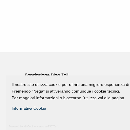
Fondazione Dino Zoli
viale Bologna 288, Forlì
Il nostro sito utilizza cookie per offrirti una migliore esperienza 
Premendo "Nega" si attiveranno comunque i cookie tecnici.
Fondo dot. euro 285.000 i.v.
Per maggiori informazioni o bloccarne l'utilizzo vai alla pagina.
CF e P.IVA 03692820404
Isc.Reg Per.Giu. n. 10404
Informativa Cookie
Powered by Hi-Cookie v.master-15076cf1