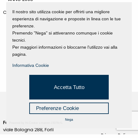
Il nostro sito utilizza cookie per offrirti una migliore
CATEGORIES
esperienza di navigazione e proposte in linea con le tue
GALLERY
preferenze.
MOSTRE E EVENTI
Premendo "Nega" si attiveranno comunque i cookie
NEWS
tecnici.
PROGETTI SOSTENUTI
Per maggiori informazioni o bloccarne l'utilizzo vai alla
RASSEGNA STAMPA
pagina.
VIDEO
Informativa Cookie
Accetta Tutto
Preferenze Cookie
Nega
Fondazione Dino Zoli
Powered by Hi-Cookie v.master-15076cf1
Cookie Policy
viale Bologna 288, Forlì
Privacy Policy