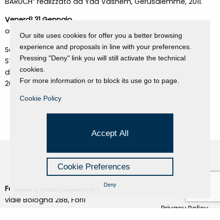
BARUCH” realizzato da Yad Vashem, Gerusalemme, 2011.
Venerdì 31 Gennaio
ore 20.30
Our site uses cookies for offer you a better browsing
experience and proposals in line with your preferences.
Sala Donati, Corso Diaz 111 “IL CIELO SI APRIRA’ PER TE, LA
Pressing "Deny" link you will still activate the technical
STORIA DI MALKA ROSENTHAL” Proiezione del film
cookies.
documentario realizzato da Yad Vashem, Gerusalemme,
For more information or to block its use go to page.
2013.
Cookie Policy
Accept All
Cookie Preferences
Deny
Fondazione Dino Zoli
Cookie Policy
Powered by Hi-Cookie v.master-15076cf1
viale Bologna 288, Forlì
Privacy Policy
Fondo dot. euro 285.000 i.v.