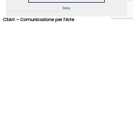
Deny
Powered by Hi-Cookie v.master-15076cf1
CSArt – Comunicazione per l’Arte
Via Emilia Santo Stefano 54, Reggio Emilia
Tel. +39 0522 1715142
info@csart.it
www.csart.it