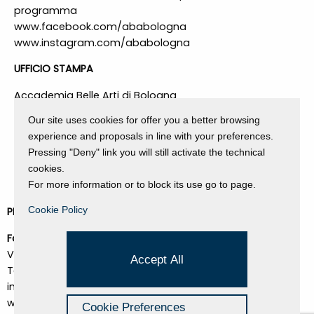
programma
www.facebook.com/ababologna
www.instagram.com/ababologna
UFFICIO STAMPA
Accademia Belle Arti di Bologna
Via Belle Arti, 54
Our site uses cookies for offer you a better browsing
40126 – Bologna (BO)
experience and proposals in line with your preferences.
ufficiostampa@ababo.it
Pressing "Deny" link you will still activate the technical
cookies.
Tel. 051 4226420
For more information or to block its use go to page.
Cookie Policy
PER INFORMAZIONI:
Fondazione Dino Zoli
Viale Bologna 288, Forlì
Accept All
Tel. +39 0543 755770
info@fondazionedinozoli.com
www.fondazionedinozoli.com
Cookie Preferences