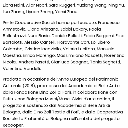
Elora Ndini, Ailar Noori, Sara Ruggeri, Yuxiang Wang, Ning Yu,
Luo Zhang, Liyuan Zheng, Yanxi Zhou.
Per le Cooperative Sociali hanno partecipato: Francesco
Ahmetovic, Gloria Arietano, Jabbi Bakary, Paola
Ballestrazzi, Nura Basic, Daniele Belletti, Fabio Bergami, Elisa
Bortolotti, Alessio Cantelli, Fioravante Caruso, Libero
Colombo, Cristian Iacoviello, Valeria Lucifora, Manuela
Maestria, Enrico Marengo, Massimiliano Nascetti, Florentina
Nicolai, Andrea Pasetti, Gianluca Scagnet, Tania Seghetti,
Valentino Vandelli.
Prodotto in occasione dell’​Anno Europeo del Patrimonio
Culturale ​(2018), promosso dall’Accademia di Belle Arti e
dalla Fondazione ​Dino Zoli​ di Forlì, in collaborazione con
l’Istituzione Bologna Musei/Musei Civici d’arte antica, il
progetto è sostenuto dall’Accademia di Belle Arti di
Bologna, dalla ​Dino Zoli Textile​ di Forlì, e dalla Cooperativa
Sociale ​La Fraternità​ di Bologna nell’ambito del progetto ​
Recooper​.