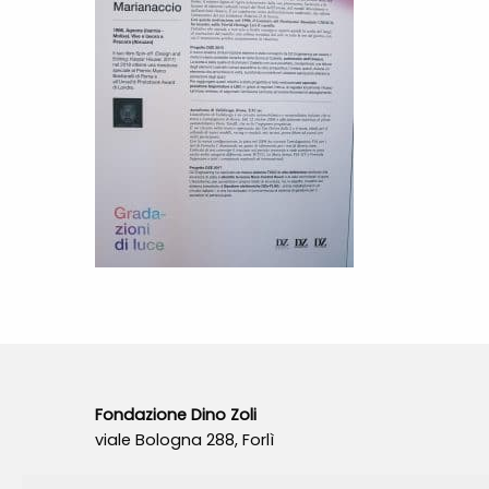
Fondazione Dino Zoli
viale Bologna 288, Forlì
Fondo dot. euro 285.000 i.v.