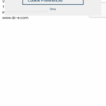
Cookie Preferences
Viale Bologna 288, Forlì
Tel. +39 0543 1917350
Deny
info@dz-e.com
Powered by Hi-Cookie v.master-15076cf1
www.dz-e.com
UFFICIO STAMPA:
CSArt – Comunicazione per l’Arte
Via Emilia Santo Stefano 54, Reggio Emilia
Tel. +39 0522 1715142
info@csart.it
www.csart.it