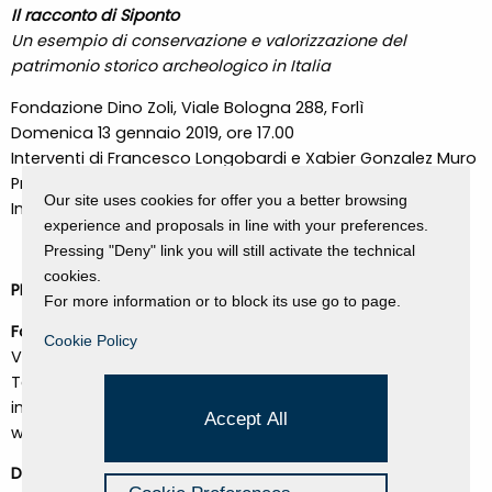
Il racconto di Siponto
Un esempio di conservazione e valorizzazione del
patrimonio storico archeologico in Italia
Fondazione Dino Zoli, Viale Bologna 288, Forlì
Domenica 13 gennaio 2019, ore 17.00
Interventi di Francesco Longobardi e Xabier Gonzalez Muro
Promotori: DZ Engineering, Fondazione Dino Zoli
Our site uses cookies for offer you a better browsing
Ingresso libero, non è necessaria la prenotazione
experience and proposals in line with your preferences.
Pressing "Deny" link you will still activate the technical
cookies.
PER INFORMAZIONI:
For more information or to block its use go to page.
Fondazione Dino Zoli
Cookie Policy
Viale Bologna 288, Forlì
Tel. +39 0543 755770
info@fondazionedinozoli.com
Accept All
www.fondazionedinozoli.com
DZ Engineering