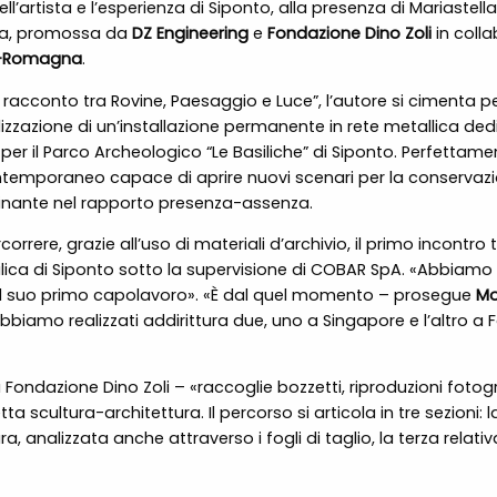
l’artista e l’esperienza di Siponto, alla presenza di Mariastell
stra, promossa da
DZ Engineering
e
Fondazione Dino Zoli
in coll
a-Romagna
.
 racconto tra Rovine, Paesaggio e Luce”, l’autore si cimenta per
izzazione di un’installazione permanente in rete metallica dedi
ali per il Parco Archeologico “Le Basiliche” di Siponto. Perfetta
emporaneo capace di aprire nuovi scenari per la conservazion
rminante nel rapporto presenza-assenza.
orrere, grazie all’uso di materiali d’archivio, il primo incontro
asilica di Siponto sotto la supervisione di COBAR SpA. «Abbi
 il suo primo capolavoro». «È dal quel momento – prosegue
Mo
mo realizzati addirittura due, uno a Singapore e l’altro a Forl
la Fondazione Dino Zoli – «raccoglie bozzetti, riproduzioni fot
 scultura-architettura. Il percorso si articola in tre sezioni: l
, analizzata anche attraverso i fogli di taglio, la terza relativa