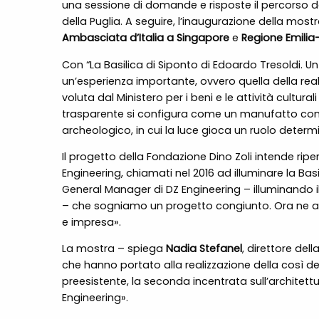
una sessione di domande e risposte il percorso del
della Puglia. A seguire, l’inaugurazione della mo
Ambasciata d’Italia a Singapore
e
Regione Emili
Con “La Basilica di Siponto di Edoardo Tresoldi. Un
un’esperienza importante, ovvero quella della real
voluta dal Ministero per i beni e le attività cultur
trasparente si configura come un manufatto cont
archeologico, in cui la luce gioca un ruolo dete
Il progetto della Fondazione Dino Zoli intende riperc
Engineering, chiamati nel 2016 ad illuminare la B
General Manager di DZ Engineering – illuminando
– che sogniamo un progetto congiunto. Ora ne abbia
e impresa».
La mostra – spiega
Nadia Stefanel
, direttore del
che hanno portato alla realizzazione della così detta
preesistente, la seconda incentrata sull’architettura
Engineering».