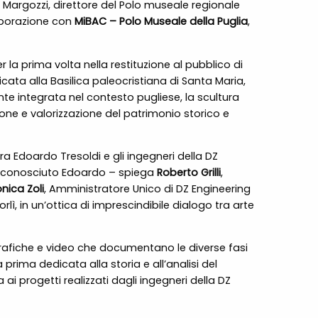
a Margozzi, direttore del Polo museale regionale
aborazione con
MiBAC – Polo Museale della Puglia
,
 la prima volta nella restituzione al pubblico di
cata alla Basilica paleocristiana di Santa Maria,
mente integrata nel contesto pugliese, la scultura
e e valorizzazione del patrimonio storico e
 tra Edoardo Tresoldi e gli ingegneri della DZ
amo conosciuto Edoardo – spiega
Roberto Grilli
,
nica Zoli
, Amministratore Unico di DZ Engineering
ì, in un’ottica di imprescindibile dialogo tra arte
ografiche e video che documentano le diverse fasi
a prima dedicata alla storia e all’analisi del
 ai progetti realizzati dagli ingegneri della DZ