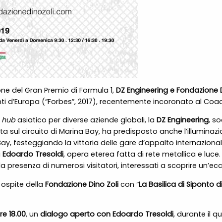
one del Gran Premio di Formula 1,
DZ Engineering e Fondazione Di
uenti d’Europa (“Forbes”, 2017), recentemente incoronato al Coach
i
hub
asiatico per diverse aziende globali, la
DZ Engineering
, s
ta sul circuito di Marina Bay, ha predisposto anche l’illuminazio
, festeggiando la vittoria delle gare d’appalto internazionali
i
Edoardo Tresoldi
, opera eterea fatta di rete metallica e luc
 la presenza di numerosi visitatori, interessati a scoprire un’e
à ospite della
Fondazione Dino Zoli
con “
La Basilica di Siponto 
re 18.00
, un
dialogo aperto con Edoardo Tresoldi
, durante il q