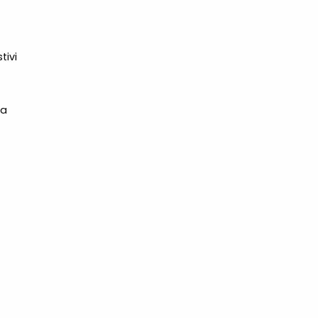
tivi
na