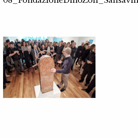
08_FondazioneDinoZoli_Sansavi