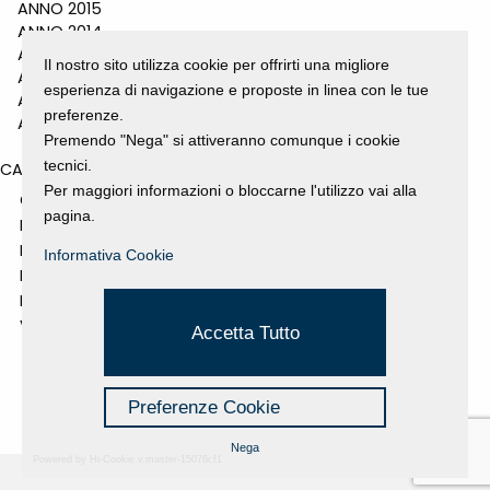
ANNO 2015
ANNO 2014
ANNO 2011
Il nostro sito utilizza cookie per offrirti una migliore
ANNO 2010
esperienza di navigazione e proposte in linea con le tue
ANNO 2009
preferenze.
ANNO 2008
Premendo "Nega" si attiveranno comunque i cookie
tecnici.
CATEGORIES
Per maggiori informazioni o bloccarne l'utilizzo vai alla
GALLERY
pagina.
MOSTRE E EVENTI
NEWS
Informativa Cookie
PROGETTI SOSTENUTI
RASSEGNA STAMPA
VIDEO
Accetta Tutto
Preferenze Cookie
Nega
Powered by Hi-Cookie v.master-15076cf1