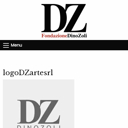
Menu
logoDZartesrl