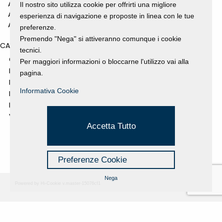
ANNO 2010
Il nostro sito utilizza cookie per offrirti una migliore
ANNO 2009
esperienza di navigazione e proposte in linea con le tue
ANNO 2008
preferenze.
Premendo "Nega" si attiveranno comunque i cookie
CATEGORIES
tecnici.
GALLERY
Per maggiori informazioni o bloccarne l'utilizzo vai alla
MOSTRE E EVENTI
pagina.
NEWS
Informativa Cookie
PROGETTI SOSTENUTI
RASSEGNA STAMPA
VIDEO
Accetta Tutto
Preferenze Cookie
Nega
Powered by Hi-Cookie v.master-15076cf1
Fondazione Dino Zoli