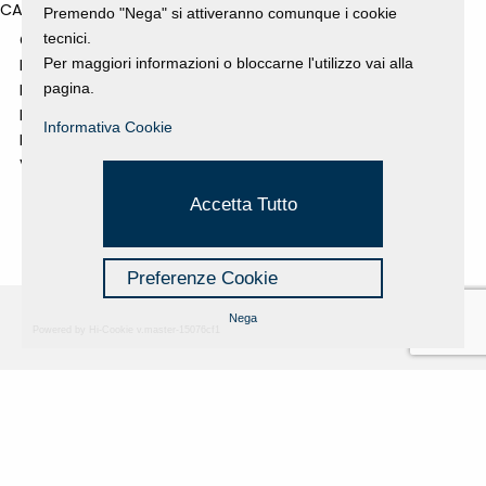
CATEGORIES
Premendo "Nega" si attiveranno comunque i cookie
tecnici.
GALLERY
Per maggiori informazioni o bloccarne l'utilizzo vai alla
MOSTRE E EVENTI
pagina.
NEWS
PROGETTI SOSTENUTI
Informativa Cookie
RASSEGNA STAMPA
VIDEO
Accetta Tutto
Preferenze Cookie
Nega
Powered by Hi-Cookie v.master-15076cf1
Fondazione Dino Zoli
Cookie Policy
viale Bologna 288, Forlì
Privacy Policy
Fondo dot. euro 285.000 i.v.
Credits
CF e P.IVA 03692820404