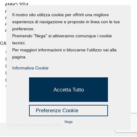
ANNO 2014
ANNO 2011
Il nostro sito utilizza cookie per offrirti una migliore
ANNO 2010
esperienza di navigazione e proposte in linea con le tue
ANNO 2009
preferenze.
ANNO 2008
Premendo "Nega" si attiveranno comunque i cookie
CATEGORIES
tecnici.
Per maggiori informazioni o bloccarne l'utilizzo vai alla
GALLERY
pagina.
MOSTRE E EVENTI
NEWS
Informativa Cookie
PROGETTI SOSTENUTI
RASSEGNA STAMPA
VIDEO
Accetta Tutto
Preferenze Cookie
Nega
Powered by Hi-Cookie v.master-15076cf1