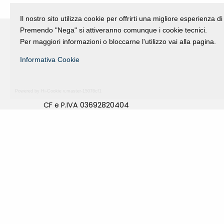
Il nostro sito utilizza cookie per offrirti una migliore esperienza 
Premendo "Nega" si attiveranno comunque i cookie tecnici.
Per maggiori informazioni o bloccarne l'utilizzo vai alla pagina.
Informativa Cookie
Fondazione Dino Zoli
viale Bologna 288, Forlì
Fondo dot. euro 285.000 i.v.
Powered by Hi-Cookie v.master-15076cf1
CF e P.IVA 03692820404
Isc.Reg Per.Giu. n. 10404