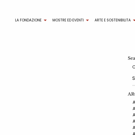
LA FONDAZIONE
MOSTRE ED EVENTI
ARTE E SOSTENIBILITA
Se
AR
AN
AN
AN
AN
AN
AN