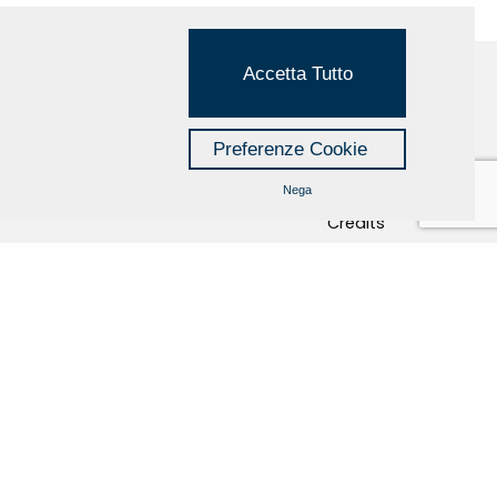
Accetta Tutto
Cookie Policy
Preferenze Cookie
Privacy Policy
Nega
Credits
Managed by Hi-Net