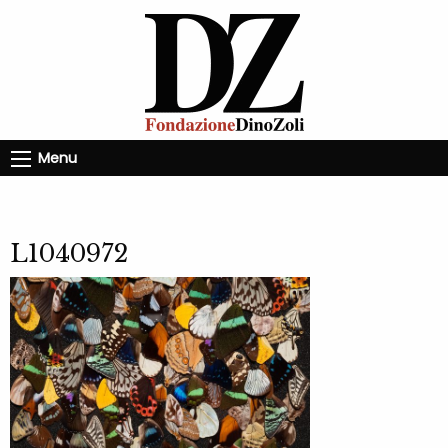
Menu
L1040972