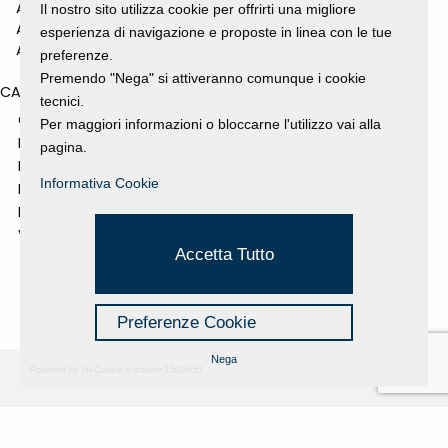
ANNO 2010
Il nostro sito utilizza cookie per offrirti una migliore
ANNO 2009
esperienza di navigazione e proposte in linea con le tue
ANNO 2008
preferenze.
Premendo "Nega" si attiveranno comunque i cookie
CATEGORIES
tecnici.
GALLERY
Per maggiori informazioni o bloccarne l'utilizzo vai alla
MOSTRE E EVENTI
pagina.
NEWS
Informativa Cookie
PROGETTI SOSTENUTI
RASSEGNA STAMPA
VIDEO
Accetta Tutto
Preferenze Cookie
Nega
Powered by Hi-Cookie v.master-15076cf1
Fondazione Dino Zoli