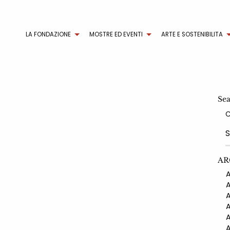
LA FONDAZIONE
MOSTRE ED EVENTI
ARTE E SOSTENIBILITA
Se
AR
AN
AN
AN
AN
AN
AN