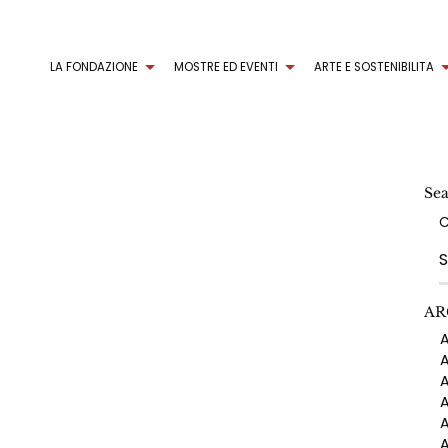
LA FONDAZIONE
MOSTRE ED EVENTI
ARTE E SOSTENIBILITA
Se
AR
AN
AN
AN
AN
AN
AN