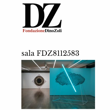
sala FDZ8112583