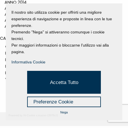
ANNO 2014
ANNO 2011
Il nostro sito utilizza cookie per offrirti una migliore
ANNO 2010
esperienza di navigazione e proposte in linea con le tue
ANNO 2009
preferenze.
ANNO 2008
Premendo "Nega" si attiveranno comunque i cookie
CATEGORIES
tecnici.
Per maggiori informazioni o bloccarne l'utilizzo vai alla
GALLERY
pagina.
MOSTRE E EVENTI
NEWS
Informativa Cookie
PROGETTI SOSTENUTI
RASSEGNA STAMPA
VIDEO
Accetta Tutto
Preferenze Cookie
Nega
Powered by Hi-Cookie v.master-15076cf1