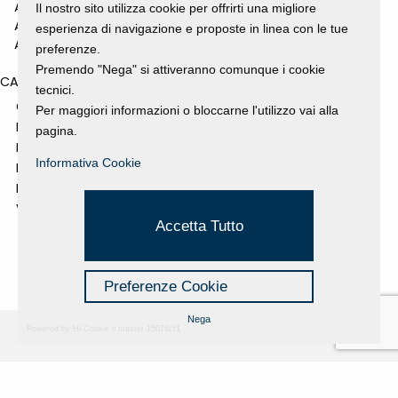
ANNO 2010
Il nostro sito utilizza cookie per offrirti una migliore
ANNO 2009
esperienza di navigazione e proposte in linea con le tue
ANNO 2008
preferenze.
Premendo "Nega" si attiveranno comunque i cookie
CATEGORIES
tecnici.
GALLERY
Per maggiori informazioni o bloccarne l'utilizzo vai alla
MOSTRE E EVENTI
pagina.
NEWS
Informativa Cookie
PROGETTI SOSTENUTI
RASSEGNA STAMPA
VIDEO
Accetta Tutto
Preferenze Cookie
Nega
Powered by Hi-Cookie v.master-15076cf1
Fondazione Dino Zoli