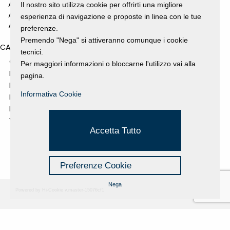
ANNO 2010
Il nostro sito utilizza cookie per offrirti una migliore
ANNO 2009
esperienza di navigazione e proposte in linea con le tue
ANNO 2008
preferenze.
Premendo "Nega" si attiveranno comunque i cookie
CATEGORIES
tecnici.
GALLERY
Per maggiori informazioni o bloccarne l'utilizzo vai alla
MOSTRE E EVENTI
pagina.
NEWS
Informativa Cookie
PROGETTI SOSTENUTI
RASSEGNA STAMPA
VIDEO
Accetta Tutto
Preferenze Cookie
Nega
Powered by Hi-Cookie v.master-15076cf1
Fondazione Dino Zoli