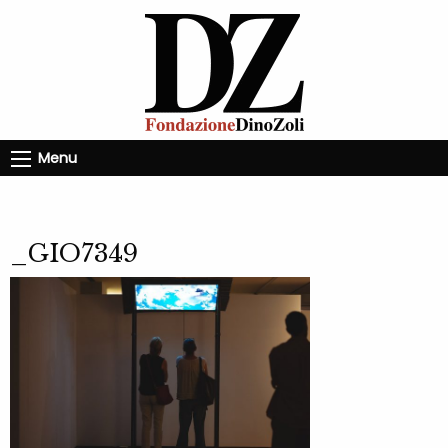
Menu
_GIO7349