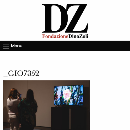
Menu
_GIO7352