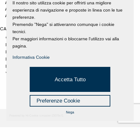
ANNO 2010
Il nostro sito utilizza cookie per offrirti una migliore
ANNO 2009
esperienza di navigazione e proposte in linea con le tue
ANNO 2008
preferenze.
Premendo "Nega" si attiveranno comunque i cookie
CATEGORIES
tecnici.
GALLERY
Per maggiori informazioni o bloccarne l'utilizzo vai alla
MOSTRE E EVENTI
pagina.
NEWS
Informativa Cookie
PROGETTI SOSTENUTI
RASSEGNA STAMPA
VIDEO
Accetta Tutto
Preferenze Cookie
Nega
Powered by Hi-Cookie v.master-15076cf1
Fondazione Dino Zoli