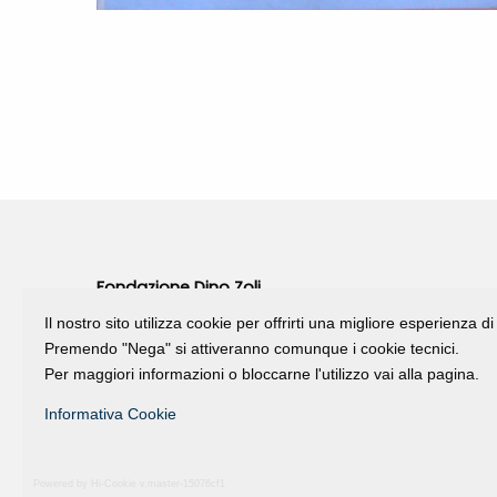
Fondazione Dino Zoli
viale Bologna 288, Forlì
Il nostro sito utilizza cookie per offrirti una migliore esperienza 
Premendo "Nega" si attiveranno comunque i cookie tecnici.
Fondo dot. euro 285.000 i.v.
Per maggiori informazioni o bloccarne l'utilizzo vai alla pagina.
CF e P.IVA 03692820404
Isc.Reg Per.Giu. n. 10404
Informativa Cookie
Powered by Hi-Cookie v.master-15076cf1