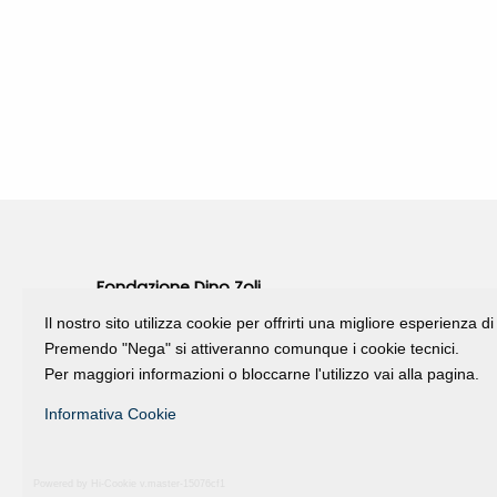
Fondazione Dino Zoli
viale Bologna 288, Forlì
Il nostro sito utilizza cookie per offrirti una migliore esperienza 
Premendo "Nega" si attiveranno comunque i cookie tecnici.
Fondo dot. euro 285.000 i.v.
Per maggiori informazioni o bloccarne l'utilizzo vai alla pagina.
CF e P.IVA 03692820404
Isc.Reg Per.Giu. n. 10404
Informativa Cookie
Powered by Hi-Cookie v.master-15076cf1