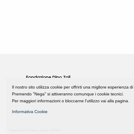
Fondazione Dino Zoli
viale Bologna 288, Forlì
Il nostro sito utilizza cookie per offrirti una migliore esperienza 
Premendo "Nega" si attiveranno comunque i cookie tecnici.
Fondo dot. euro 285.000 i.v.
Per maggiori informazioni o bloccarne l'utilizzo vai alla pagina.
CF e P.IVA 03692820404
Isc.Reg Per.Giu. n. 10404
Informativa Cookie
Powered by Hi-Cookie v.master-15076cf1