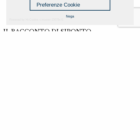
Preferenze Cookie
Nega
Powered by Hi-Cookie v.master-15076cf1
IL RACCONTO DI SIPONTO
Un esempio di conservazione e
valorizzazione del patrimonio storico
archeologico in Italia
13 January 2018